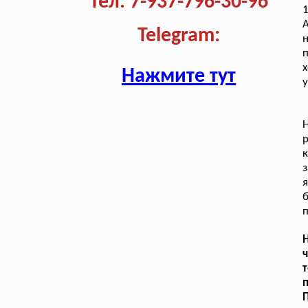
Тел. 7-937-796-30-96
1
А
Telegram:
н
п
х
Нажмите тут
у
р
к
з
я
б
п
ч
т