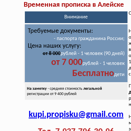
Временная прописка в Алейске
С
Внимание
Требуемые документы:
- паспорта гражданина России;
ж
Цена наших услугу:
в
от 8 000
рублей - 1 человек (90 дней)
о
от 7 000
1
рублей - 1 человек
д
Бесплатно
с
дети
На заметку
- средняя стоимость
легальной
д
регистрации от 9 400 рублей
р
н
kupi.propisku@gmail.com
Н
з