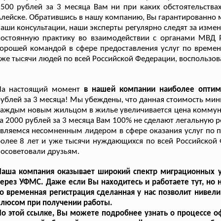
500 рублей за 3 месяца Вам ни при каких обстоятельств
лейске. Обратившись в нашу компанию, Вы гарантированно 
аши консультации, наши эксперты регулярно следят за изм
остоянную практику во взаимодействии с органами МВД Р
орошей командой в сфере предоставления услуг по време
же тысячи людей по всей Российской Федерации, воспользов
На настоящий момент
в нашей компании наиболее оптим
ублей за 3 месяца! Мы убеждены, что данная стоимость мин
аждым новым жильцом в жилье увеличивается цена коммунал
а 2000 рублей за 3 месяца Вам 100% не сделают легальную р
вляемся несомненным лидером в сфере оказания услуг по 
олее 8 лет и уже тысячи нуждающихся по всей Российской
осоветовали друзьям.
Наша компания оказывает широкий спектр миграционных у
ерез УФМС. Даже если Вы находитесь и работаете тут, но 
о временная регистрация сделанная у нас позволит нивел
плюсом при получении работы.
По этой ссылке, Вы можете подробнее узнать о процессе 