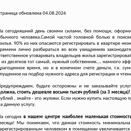
траница обновлена 04.08.2026
На сегодняшний день своими силами, без помощи, оформи
обычного человека.Самой частой головной болью в поиск
илья. 90% из них опасаются регистрировать в квартире незн
ремени лично разбираться во всех ухищрениях законодате
тветственное уговаривать владельцев жилья зарегистрировать
 из десятков тот самый, нужный собственник.... намного э
рагоценное время, но и в конечном счете деньги, т.к. с
пущенное на подбор нужного адреса для регистрации и чтен
Предупреждаем, будьте осторожны и не заказывайте услу
олжна, стоить дешевле восьми тысяч рублей (за 3 месяца)
ублей , знайте - это жулики. Если нужно купить настоящую 
а данную услугу.
а сегодня
в нашем центре наиболее маленькая стоимост
месяца! Мы понимаем, что данная стоимость минимальна 
арегистрированным человеком в помещении увеличивается о