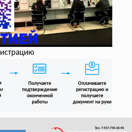
егистрацию
м
Получаете
Оплачиваете
мы
подтверждение
регистрацию и
м
оконченной
получаете
работы
документ на руки
Тел. 7-937-796-30-96