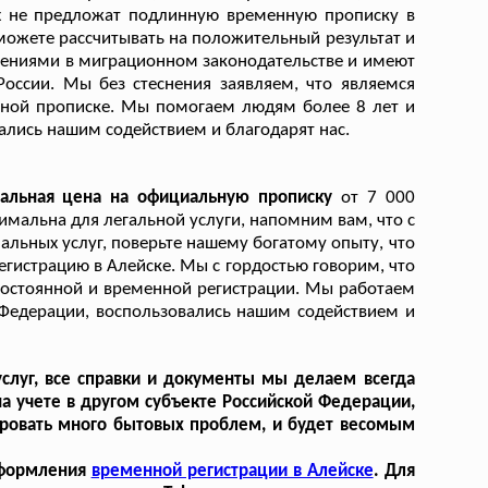
ах не предложат подлинную временную прописку в
можете рассчитывать на положительный результат и
енениями в миграционном законодательстве и имеют
оссии. Мы без стеснения заявляем, что являемся
нной прописке. Мы помогаем людям более 8 лет и
ались нашим содействием и благодарят нас.
альная цена на официальную прописку
от 7 000
имальна для легальной услуги, напомним вам, что с
ьных услуг, поверьте нашему богатому опыту, что
егистрацию в Алейске. Мы с гордостью говорим, что
постоянной и временной регистрации. Мы работаем
 Федерации, воспользовались нашим содействием и
слуг, все справки и документы мы делаем всегда
на учете в другом субъекте Российской Федерации,
ировать много бытовых проблем, и будет весомым
оформления
временной регистрации в Алейске
. Для